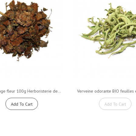
uge fleur 100g Herboristerie de...
Verveine odorante BIO feuilles e
Add To Cart
Add To Cart