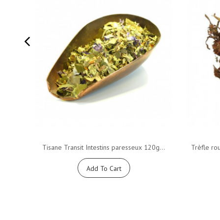
Tisane Transit Intestins paresseux 120g...
Trèfle ro
Add To Cart