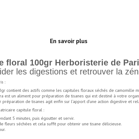
En savoir plus
 floral 100gr Herboristerie de Par
der les digestions et retrouver la zén
s :
0gr contient des actifs comme les capitules floraux séchés de camomille mat
tra est un aliment pour préparation de tisanes qui est destiné à votre org
r préparation de tisanes agit enfin sur l'apport d'une action digestive et re
icaire capitule floral :
ndant 5 minutes, puis égoutter et servir.
de fleurs séchées et cela suffit pour obtenir une tisane délicieuse.
ur.