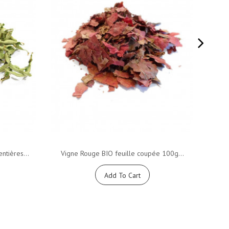
ntières...
Vigne Rouge BIO feuille coupée 100g...
Hibi
Add To Cart