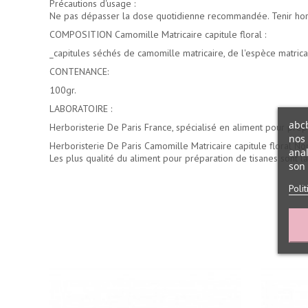
Précautions d'usage :
Ne pas dépasser la dose quotidienne recommandée. Tenir hors 
COMPOSITION Camomille Matricaire capitule floral :
_capitules séchés de camomille matricaire, de l'espèce matricar
CONTENANCE:
100gr.
LABORATOIRE :
abcb
Herboristerie De Paris France, spécialisé en aliment pour prép
nos 
Herboristerie De Paris Camomille Matricaire capitule floral No
anal
Les plus qualité du
aliment pour préparation de tisanes
sont la
son 
Poli