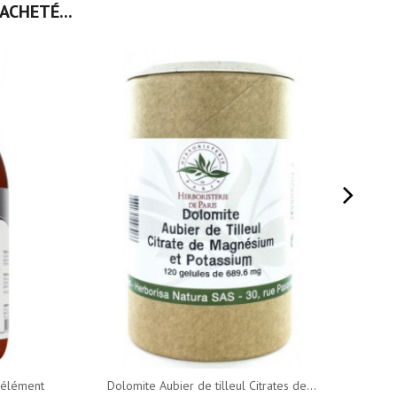
ACHETÉ...
-élément
Dolomite Aubier de tilleul Citrates de...
Reine