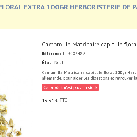
FLORAL EXTRA 100GR HERBORISTERIE DE P
Camomille Matricaire capitule flora
Référence
HER002489
État :
Neuf
Camomille Matricaire capitule floral 100gr Herb
allemande, pour aider les digestions et retrouver la
Ce produit n'est plus en stock
TTC
13,31 €