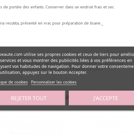
de portée des enfants. Conserver dans un endroit frais et sec
ia recutita, présenté en vrac pour préparation de tisane._
eaute.com utilise ses propres cookies et ceux de tiers pour amélio
aration de tisanes.
services et vous montrer des publicités liées à vos préférences en
n testé sur les Animaux, Fabrication française présenté sur Abcbeauté.
ysant vos habitudes de navigation. Pour donner votre consenteme
 garantie Non testé sur les Animaux, Fabrication française
utilisation, appuyez sur le bouton Accepter.
tique de cookies
Personnaliser les cookies
30 AUTRES PRODUITS DANS LA MÊME CATÉGORIE :
REJETER TOUT
J'ACCEPTE