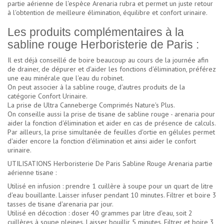
partie aérienne de l'espèce Arenaria rubra et permet un juste retour
à l'obtention de meilleure élimination, équilibre et confort urinaire.
Les produits complémentaires à la
sabline rouge Herboristerie de Paris :
Il est déjà conseillé de boire beaucoup au cours de la journée afin
de drainer, de dépurer et d'aider les fonctions d'élimination, préférez
une eau minérale que l'eau du robinet.
On peut associer à la sabline rouge, d'autres produits de la
catégorie
Confort Urinaire
.
La prise de
Ultra Canneberge Comprimés Nature's Plus
.
On conseille aussi la prise de
tisane de sabline rouge
- arenaria pour
aider la fonction d'élimination et aider en cas de présence de calculs.
Par ailleurs, la prise simultanée de
feuilles d'ortie en gélules
permet
d'aider encore la fonction d'élimination et ainsi aider le
confort
urinaire
.
UTILISATIONS Herboristerie De Paris Sabline Rouge Arenaria partie
aérienne tisane :
Utilisé en infusion : prendre 1 cuillère à soupe pour un quart de litre
d'eau bouillante. Laisser infuser pendant 10 minutes. Filtrer et boire 3
tasses de tisane d'arenaria par jour.
Utilisé en décoction : doser 40 grammes par litre d'eau, soit 2
cuillères à soupe pleines. Laisser bouillir 5 minutes. Filtrer et boire 3